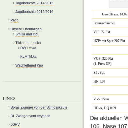
Jagdberichte 2014/2015
Jagdberichte 2015/2016
Gewölft am: 14.07
Paco
Braunschimmel
Unsere Ehemaligen
VJP: 72 Pkt
Smilla und Indi
HZP: mit Spur:207 Pkt
Tikka und Leska
DW Leska
KLM Tikka
VGP: 320 Pkt
(1. Preis ÜF)
Wachtelhund Kira
Sil , Spl,
HN, LN
LINKS
V -V 55cm
Boras Zwinger von der Schlosskaute
HD-A, HQ 0,99
DL Zwinger vom Veybach
Die aktuellen 
JGHV
106, Nase 107,