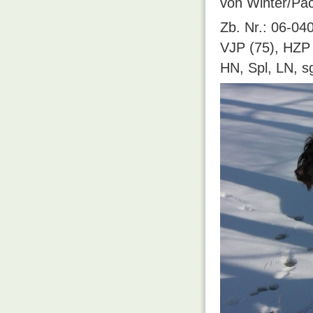
von Winter/Pa
Zb. Nr.: 06-0
VJP (75), HZP 
HN, Spl, LN, sg