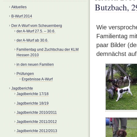
Butzbach, 2
Aktuelles
B-Wurf 2014
Der A-Wurf vom Scheuernberg
Wie versproch
der A-Wurf 27.5. – 30.6.
Familientag mi
der A-Wurf ab 30.6.
paar Bilder (d
Familientag und Zuchtschau der KLM
demnächst auf
Hessen 2010
in den neuen Familien
Prüfungen
Ergebnisse A-Wurf
Jagdberichte
Jagdberichte 17/18
Jagdberichte 18/19
Jagdberichte 2010/2011
Jagdberichte 2011/2012
Jagdberichte 2012/2013