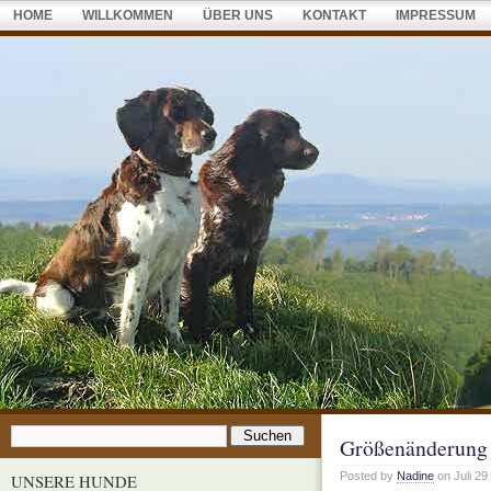
HOME
WILLKOMMEN
ÜBER UNS
KONTAKT
IMPRESSUM
Größenänderun
Posted by
Nadine
on Juli 29
UNSERE HUNDE