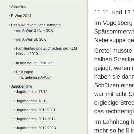
Aktuelles
11.11. und 12.
B-Wurf 2014
Im Vogelsberg 
Der A-Wurf vom Scheuernberg
Spätsommerwet
der A-Wurf 27.5. – 30.6.
Nebelsuppe ge
der A-Wurf ab 30.6.
Familientag und Zuchtschau der KLM
Gretel musste 
Hessen 2010
halben Strecke
in den neuen Familien
gejagt, waren 
Prüfungen
haben sie dann
Ergebnisse A-Wurf
Schützen einen
Jagdberichte
Jagdberichte 17/18
war mit acht S
Jagdberichte 18/19
ergiebige Stre
Jagdberichte 2010/2011
das rechtferti
Jagdberichte 2011/2012
Im Lahnhang he
Jagdberichte 2012/2013
mehr so heiß i