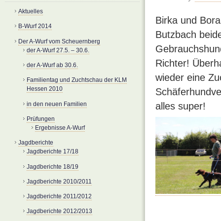
Aktuelles
Birka und Bor
B-Wurf 2014
Butzbach beide
Der A-Wurf vom Scheuernberg
Gebrauchshunde
der A-Wurf 27.5. – 30.6.
Richter! Überh
der A-Wurf ab 30.6.
wieder eine Zu
Familientag und Zuchtschau der KLM
Hessen 2010
Schäferhundver
in den neuen Familien
alles super!
Prüfungen
Ergebnisse A-Wurf
Jagdberichte
Jagdberichte 17/18
Jagdberichte 18/19
Jagdberichte 2010/2011
Jagdberichte 2011/2012
Jagdberichte 2012/2013