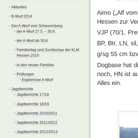
Aktuelles
Aimo („Alf vom
B-Wurf 2014
Hessen zur Ve
Der A-Wurf vom Scheuernberg
VJP (70/1. Prei
der A-Wurf 27.5. – 30.6.
der A-Wurf ab 30.6.
BP, Btr, LN, s
Familientag und Zuchtschau der KLM
g/sg 55 cm bz
Hessen 2010
Dogbase hat di
in den neuen Familien
noch, HN ist a
Prüfungen
Ergebnisse A-Wurf
Alles ein.
Jagdberichte
Jagdberichte 17/18
Jagdberichte 18/19
Jagdberichte 2010/2011
Jagdberichte 2011/2012
Jagdberichte 2012/2013