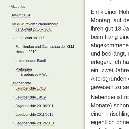
Aktuelles
Ein kleiner Hö
B-Wurf 2014
Montag, auf de
Der A-Wurf vom Scheuernberg
ihren gut 13 J
der A-Wurf 27.5. – 30.6.
beim Fang eine
der A-Wurf ab 30.6.
abgekommene 1
Familientag und Zuchtschau der KLM
Hessen 2010
und bedrängt, m
in den neuen Familien
erlegen. Ich ha
ein, zwei Jah
Prüfungen
Ergebnisse A-Wurf
Altersgründen 
Jagdberichte
gewesen zu se
Jagdberichte 17/18
Nebenbei ist n
Jagdberichte 18/19
Monate) schon 
Jagdberichte 2010/2011
einen Frischli
Jagdberichte 2011/2012
eigentlich ohn
Jagdberichte 2012/2013